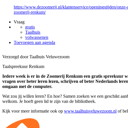
https://www.dezoomerij.nl/klantenservice/openingstijden/onze-
zoomerij-renkum/
Vraag
gratis
Taalhuis
volwassenen
Toevoegen aan agenda
Verzorgd door Taalhuis Veluwezoom
Taalspreekuur Renkum
Iedere week is er in de Zoomerij Renkum een gratis spreekuur wa
vragen over beter leren lezen, schrijven of beter Nederlands lere
omgaan met de computer.
Wat zou jij willen leren? En hoe? Samen zoeken we een geschikt aanbo
welkom. Je hoeft geen lid te zijn van de bibliotheek.
Kijk voor meer informatie ook op
www.taalhuisveluwezoom.nl
of bel