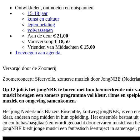
Ontwikkelen, ontmoeten en ontspannen
15-18 jaar
kunst en cultuur
tegen betaling
volwassenen
Aan de deur
€ 21,00
Voorverkoop
€ 18,50
Vrienden van Middachten
€ 15,00
Toevoegen aan agenda
Verzorgd door de Zoomerij
Zoomerconcert: Sfeervolle, zomerse muziek door JongNBE (Nederla
Op 12 juli is het jongNBE te horen met hun kenmerkende mix van 
musici brengen een zomers programma vol kleur, ritme en spelpl
muziek en omgeving samenkomen.
Het jong Nederlands Blazers Ensemble, kortweg jongNBE, is een ense
klaar, anderen nog midden in hun opleiding. Het ensemble bestaat uit t
en contrabas/basgitaar) en wordt gecoacht door ervaren musici van h
jongNBE biedt jonge musici een fantastisch leertraject in samenspel,