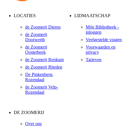
LOCATIES
LIDMAATSCHAP
de Zoomerij Dieren
Mijn Bibliotheek -
inloggen
de Zoomerij
Doorwerth
Veelgestelde vragen
de Zoomerij
Voorwaarden en
Oosterbeek
privacy
de Zoomerij Renkum
Tarieven
de Zoomerij Rheden
De Pinkenberg,
Rozendaal
de Zoomerij Velp-
Rozendaal
DE ZOOMERIJ
Over ons