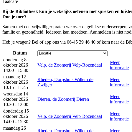
Taalcafé
Bij de Bibliotheek kun je wekelijks oefenen met spreken en luist
Doe je mee?
Samen met een vrijwilliger praten we over dagelijkse onderwerpen, zoa
familie en gezondheid. Iedereen kan meedoen. Aanmelden is niet nodig
Heb je vragen? Bel of app ons via 06-45 39 46 40 of kom naar de Bib
Datum
donderdag 8
Meer
oktober 2026
Velp, de Zoomerij Velp-Rozendaal
informatie
14:00 - 15:30
maandag 12
Rheden, Dorpshuis Willem de
Meer
oktober 2026
Zwijger
informatie
10:15 - 11:45
woensdag 14
Meer
oktober 2026
Dieren, de Zoomerij Dieren
informatie
10:30 - 12:00
donderdag 15
Meer
oktober 2026
Velp, de Zoomerij Velp-Rozendaal
informatie
14:00 - 15:30
maandag 26
Rheden, Dorpshuis Willem de
Meer