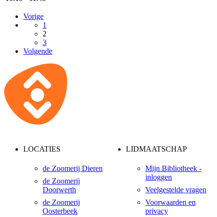
Vorige
1
2
3
Volgende
LOCATIES
LIDMAATSCHAP
de Zoomerij Dieren
Mijn Bibliotheek -
inloggen
de Zoomerij
Doorwerth
Veelgestelde vragen
de Zoomerij
Voorwaarden en
Oosterbeek
privacy