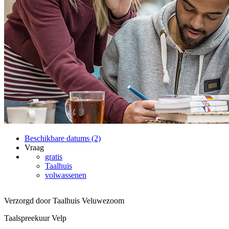
Beschikbare datums (2)
Vraag
gratis
Taalhuis
volwassenen
Verzorgd door Taalhuis Veluwezoom
Taalspreekuur Velp