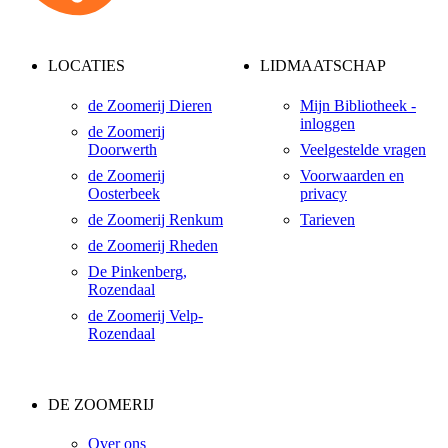
LOCATIES
LIDMAATSCHAP
de Zoomerij Dieren
Mijn Bibliotheek -
inloggen
de Zoomerij
Doorwerth
Veelgestelde vragen
de Zoomerij
Voorwaarden en
Oosterbeek
privacy
de Zoomerij Renkum
Tarieven
de Zoomerij Rheden
De Pinkenberg,
Rozendaal
de Zoomerij Velp-
Rozendaal
DE ZOOMERIJ
Over ons