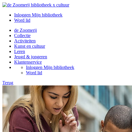
Inloggen Mijn bibliotheek
Word lid
de Zoomerij
Collectie
Activiteiten
Kunst en cultuur
Leren
Jeugd & jongeren
Klantenservice
Inloggen Mijn bibliotheek
Word lid
Terug