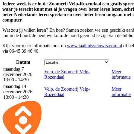
Iedere week is er in de Zoomerij Velp-Rozendaal een gratis spre
waar je terecht kunt met al je vragen over beter leren lezen, schr
beter Nederlands leren spreken en over beter leren omgaan met 
computer.
Wat zou jij willen leren? En hoe? Samen zoeken we een geschikt aan
jou in de buurt. Je bent welkom. Je hoeft geen lid te zijn van de biblio
Kijk voor meer informatie ook op
www.taalhuisveluwezoom.nl
of bel
via 06-45 39 46 40.
Datum
maandag 7
Velp, de Zoomerij Velp-
Meer
december 2026
Rozendaal
informatie
13:00 - 14:30
maandag 14
Velp, de Zoomerij Velp-
Meer
december 2026
Rozendaal
informatie
13:00 - 14:30