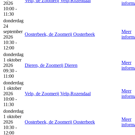
Velp, de Zoomerij Velp-Rozendaal
2026
informa
10:00 -
11:30
donderdag
24
september
Meer
Oosterbeek, de Zoomerij Oosterbeek
2026
informa
10:30 -
12:00
donderdag
1 oktober
Meer
2026
Dieren, de Zoomerij Dieren
informa
09:30 -
11:00
donderdag
1 oktober
Meer
2026
Velp, de Zoomerij Velp-Rozendaal
informa
10:00 -
11:30
donderdag
1 oktober
Meer
2026
Oosterbeek, de Zoomerij Oosterbeek
informa
10:30 -
12:00