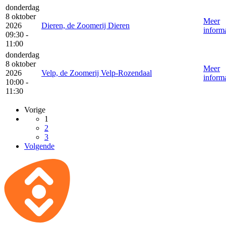
donderdag
8 oktober
Meer
2026
Dieren, de Zoomerij Dieren
informa
09:30 -
11:00
donderdag
8 oktober
Meer
2026
Velp, de Zoomerij Velp-Rozendaal
informa
10:00 -
11:30
Vorige
1
2
3
Volgende