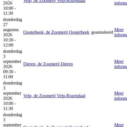
Velp, de Zoomerij Velp-Rozendaal
2026
informa
10:00 -
11:30
donderdag
27
augustus
Meer
Oosterbeek, de Zoomerij Oosterbeek
geannuleerd
2026
informa
10:30 -
12:00
donderdag
3
september
Meer
Dieren, de Zoomerij Dieren
2026
informa
09:30 -
11:00
donderdag
3
september
Meer
Velp, de Zoomerij Velp-Rozendaal
2026
informa
10:00 -
11:30
donderdag
3
september
Meer