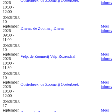
Oosterbeek, de Zoomerij Oosterbeek
2026
informa
10:30 -
12:00
donderdag
10
september
Meer
Dieren, de Zoomerij Dieren
2026
informa
09:30 -
11:00
donderdag
10
september
Meer
Velp, de Zoomerij Velp-Rozendaal
2026
informa
10:00 -
11:30
donderdag
10
september
Meer
Oosterbeek, de Zoomerij Oosterbeek
2026
informa
10:30 -
12:00
donderdag
17
september
Meer