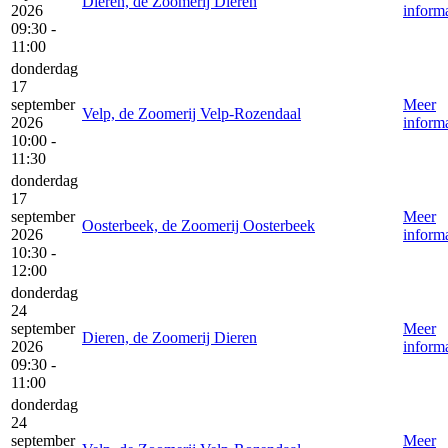
Dieren, de Zoomerij Dieren
2026
informa
09:30 -
11:00
donderdag
17
september
Meer
Velp, de Zoomerij Velp-Rozendaal
2026
informa
10:00 -
11:30
donderdag
17
september
Meer
Oosterbeek, de Zoomerij Oosterbeek
2026
informa
10:30 -
12:00
donderdag
24
september
Meer
Dieren, de Zoomerij Dieren
2026
informa
09:30 -
11:00
donderdag
24
september
Meer