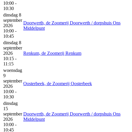
10:00 -
10:30
dinsdag 8
september
Doorwerth, de Zoomerij Doorwerth / dorpshuis Ons
2026
Middelpunt
10:00 -
10:45
dinsdag 8
september
2026
Renkum, de Zoomerij Renkum
10:15 -
11:15
woensdag
9
september
Oosterbeek, de Zoomerij Oosterbeek
2026
10:00 -
10:30
dinsdag
15
september
Doorwerth, de Zoomerij Doorwerth / dorpshuis Ons
2026
Middelpunt
10:00 -
10:45