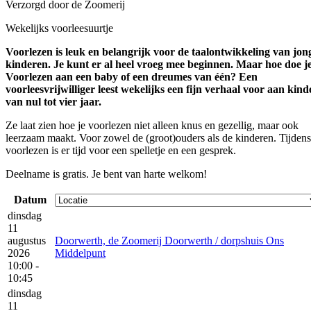
Verzorgd door de Zoomerij
Wekelijks voorleesuurtje
Voorlezen is leuk en belangrijk voor de taalontwikkeling van jon
kinderen. Je kunt er al heel vroeg mee beginnen. Maar hoe doe j
Voorlezen aan een baby of een dreumes van één? Een
voorleesvrijwilliger leest wekelijks een fijn verhaal voor aan kin
van nul tot vier jaar.
Ze laat zien hoe je voorlezen niet alleen knus en gezellig, maar ook
leerzaam maakt. Voor zowel de (groot)ouders als de kinderen. Tijdens
voorlezen is er tijd voor een spelletje en een gesprek.
Deelname is gratis. Je bent van harte welkom!
Datum
dinsdag
11
augustus
Doorwerth, de Zoomerij Doorwerth / dorpshuis Ons
2026
Middelpunt
10:00 -
10:45
dinsdag
11