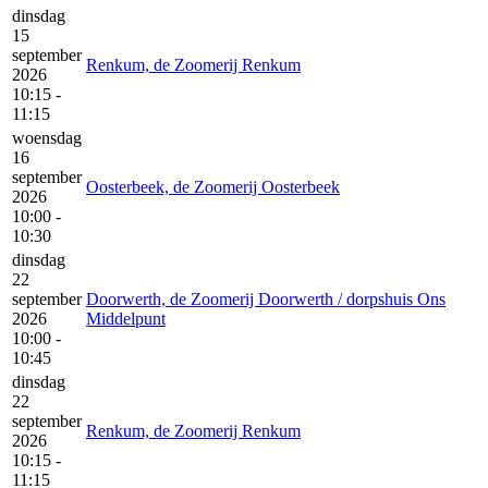
dinsdag
15
september
Renkum, de Zoomerij Renkum
2026
10:15 -
11:15
woensdag
16
september
Oosterbeek, de Zoomerij Oosterbeek
2026
10:00 -
10:30
dinsdag
22
september
Doorwerth, de Zoomerij Doorwerth / dorpshuis Ons
2026
Middelpunt
10:00 -
10:45
dinsdag
22
september
Renkum, de Zoomerij Renkum
2026
10:15 -
11:15