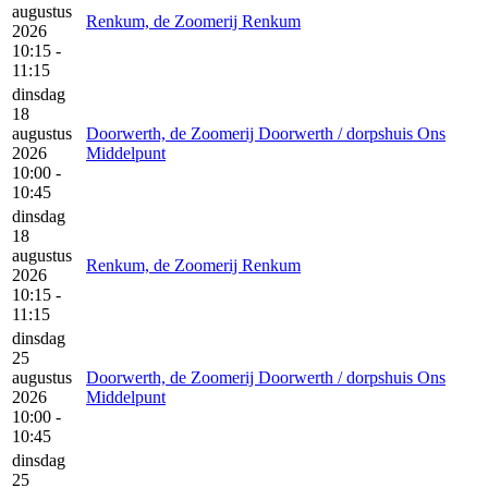
augustus
Renkum, de Zoomerij Renkum
2026
10:15 -
11:15
dinsdag
18
augustus
Doorwerth, de Zoomerij Doorwerth / dorpshuis Ons
2026
Middelpunt
10:00 -
10:45
dinsdag
18
augustus
Renkum, de Zoomerij Renkum
2026
10:15 -
11:15
dinsdag
25
augustus
Doorwerth, de Zoomerij Doorwerth / dorpshuis Ons
2026
Middelpunt
10:00 -
10:45
dinsdag
25