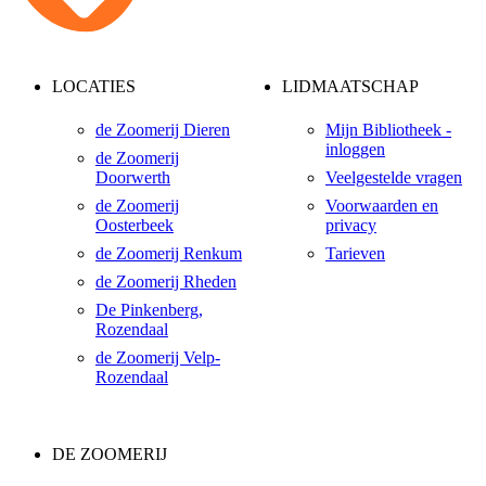
LOCATIES
LIDMAATSCHAP
de Zoomerij Dieren
Mijn Bibliotheek -
inloggen
de Zoomerij
Doorwerth
Veelgestelde vragen
de Zoomerij
Voorwaarden en
Oosterbeek
privacy
de Zoomerij Renkum
Tarieven
de Zoomerij Rheden
De Pinkenberg,
Rozendaal
de Zoomerij Velp-
Rozendaal
DE ZOOMERIJ