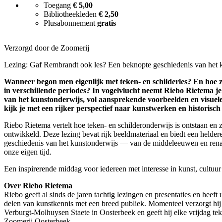
Toegang
€ 5,00
Bibliotheekleden
€ 2,50
Plusabonnement
gratis
Verzorgd door de Zoomerij
Lezing: Gaf Rembrandt ook les? Een beknopte geschiedenis van het 
Wanneer begon men eigenlijk met teken- en schilderles? En hoe z
in verschillende periodes? In vogelvlucht neemt Riebo Rietema j
van het kunstonderwijs, vol aansprekende voorbeelden en visuel
kijk je met een rijker perspectief naar kunstwerken en historis
Riebo Rietema vertelt hoe teken- en schilderonderwijs is ontstaan en
ontwikkeld. Deze lezing bevat rijk beeldmateriaal en biedt een heldere
geschiedenis van het kunstonderwijs — van de middeleeuwen en renai
onze eigen tijd.
Een inspirerende middag voor iedereen met interesse in kunst, cultuur
Over Riebo Rietema
Riebo geeft al sinds de jaren tachtig lezingen en presentaties en heeft 
delen van kunstkennis met een breed publiek. Momenteel verzorgt hij 
Verburgt-Molhuysen Staete in Oosterbeek en geeft hij elke vrijdag teke
Zoomerij Oosterbeek.