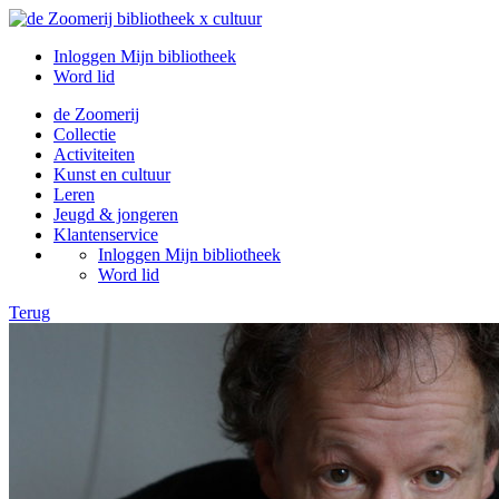
Inloggen Mijn bibliotheek
Word lid
de Zoomerij
Collectie
Activiteiten
Kunst en cultuur
Leren
Jeugd & jongeren
Klantenservice
Inloggen Mijn bibliotheek
Word lid
Terug