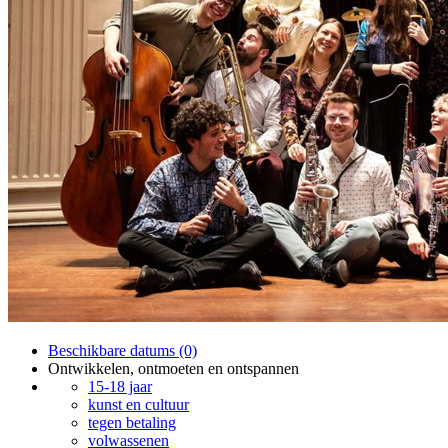
Beschikbare datums (0)
Ontwikkelen, ontmoeten en ontspannen
15-18 jaar
kunst en cultuur
tegen betaling
volwassenen