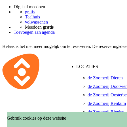
Digitaal meedoen
gratis
Taalhuis
volwassenen
Meedoen
gratis
Toevoegen aan agenda
Helaas is het niet meer mogelijk om te reserveren. De reserveringsd
LOCATIES
de Zoomerij Dieren
de Zoomerij Doorwer
de Zoomerij Oosterb
de Zoomerij Renkum
de Zoomerij Rheden
Gebruik cookies op deze website
De Pinkenberg, Roze