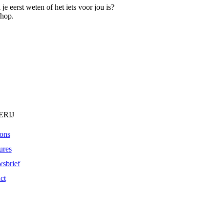
e eerst weten of het iets voor jou is?
shop.
RIJ
ons
ures
sbrief
ct