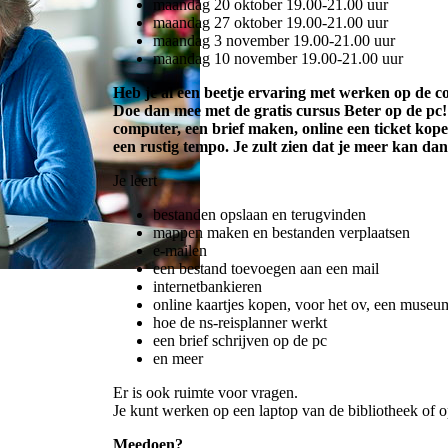
maandag 20 oktober 19.00-21.00 uur
maandag 27 oktober 19.00-21.00 uur
maandag 3 november 19.00-21.00 uur
maandag 10 november 19.00-21.00 uur
Heb je al een beetje ervaring met werken op de 
Doe dan mee met de gratis cursus Beter op de pc
computer, een brief maken, online een ticket kope
een rustig tempo. Je zult zien dat je meer kan dan 
Je leert
bestanden opslaan en terugvinden
mappen maken en bestanden verplaatsen
e-mailen
een bestand toevoegen aan een mail
internetbankieren
online kaartjes kopen, voor het ov, een museum
hoe de ns-reisplanner werkt
een brief schrijven op de pc
en meer
Er is ook ruimte voor vragen.
Je kunt werken op een laptop van de bibliotheek of op
Meedoen?