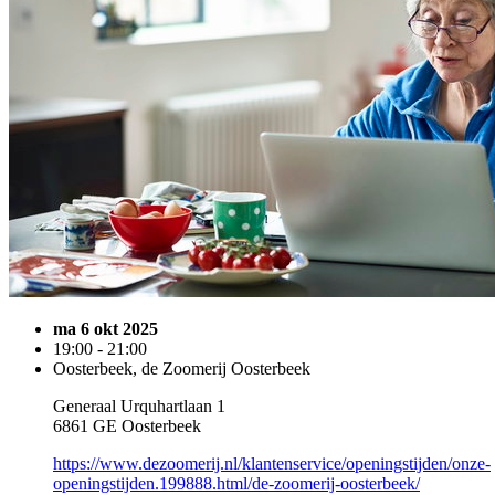
ma 6 okt 2025
19:00 - 21:00
Oosterbeek, de Zoomerij Oosterbeek
Generaal Urquhartlaan 1
6861 GE Oosterbeek
https://www.dezoomerij.nl/klantenservice/openingstijden/onze-
openingstijden.199888.html/de-zoomerij-oosterbeek/