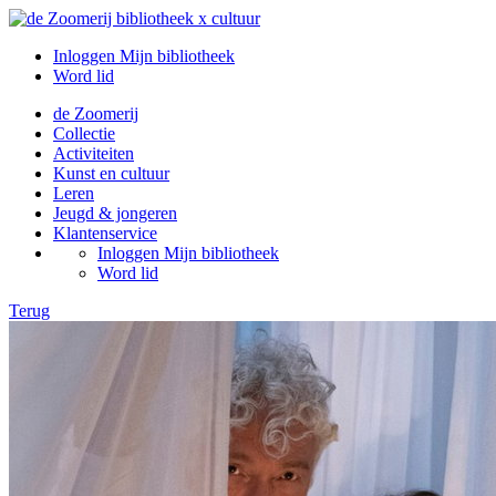
Inloggen Mijn bibliotheek
Word lid
de Zoomerij
Collectie
Activiteiten
Kunst en cultuur
Leren
Jeugd & jongeren
Klantenservice
Inloggen Mijn bibliotheek
Word lid
Terug