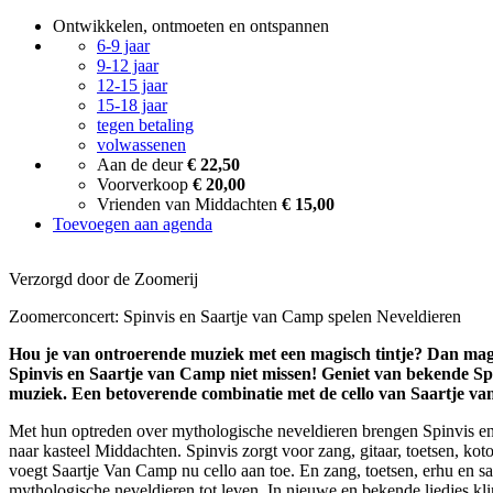
Ontwikkelen, ontmoeten en ontspannen
6-9 jaar
9-12 jaar
12-15 jaar
15-18 jaar
tegen betaling
volwassenen
Aan de deur
€ 22,50
Voorverkoop
€ 20,00
Vrienden van Middachten
€ 15,00
Toevoegen aan agenda
Verzorgd door de Zoomerij
Zoomerconcert: Spinvis en Saartje van Camp spelen Neveldieren
Hou je van ontroerende muziek met een magisch tintje? Dan mag
Spinvis en Saartje van Camp niet missen! Geniet van bekende Spi
muziek. Een betoverende combinatie met de cello van Saartje v
Met hun optreden over mythologische neveldieren brengen Spinvis en
naar kasteel Middachten. Spinvis zorgt voor zang, gitaar, toetsen, ko
voegt Saartje Van Camp nu cello aan toe. En zang, toetsen, erhu en
mythologische neveldieren tot leven. In nieuwe en bekende liedjes kli