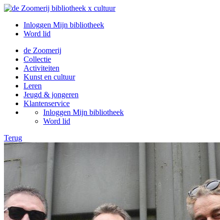
Inloggen Mijn bibliotheek
Word lid
de Zoomerij
Collectie
Activiteiten
Kunst en cultuur
Leren
Jeugd & jongeren
Klantenservice
Inloggen Mijn bibliotheek
Word lid
Terug