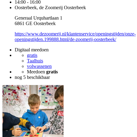
14:00 - 16:00
Oosterbeek, de Zoomerij Oosterbeek
Generaal Urquhartlaan 1
6861 GE Oosterbeek
https://www.dezoomerij.nl/klantenservice/openingstijden/onze-
openingstijden.199888.html/de-zoomerij-oosterbeek/
Digitaal meedoen
gratis
Taalhuis
volwassenen
Meedoen
gratis
nog 5 beschikbaar