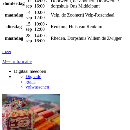
10
14:00 -
Doorwerth, de Zoomerij Doorwerth /
donderdag
sep
16:00
dorpshuis Ons Middelpunt
14
10:00 -
maandag
Velp, de Zoomerij Velp-Rozendaal
sep
12:00
15
10:00 -
dinsdag
Renkum, Huis van Renkum
sep
12:00
28
14:00 -
maandag
Rheden, Dorpshuis Willem de Zwijger
sep
16:00
meer
Meer informatie
Digitaal meedoen
Digicafé
gratis
volwassenen