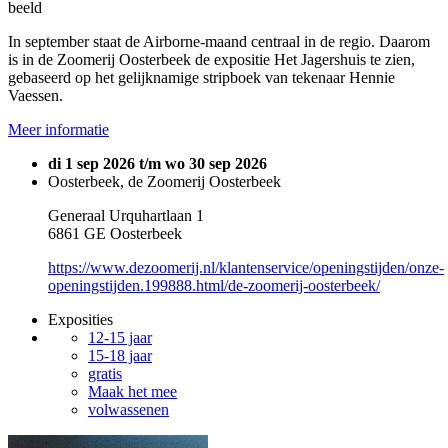
beeld
In september staat de Airborne-maand centraal in de regio. Daarom
is in de Zoomerij Oosterbeek de expositie Het Jagershuis te zien,
gebaseerd op het gelijknamige stripboek van tekenaar Hennie
Vaessen.
Meer informatie
di 1 sep 2026 t/m wo 30 sep 2026
Oosterbeek, de Zoomerij Oosterbeek
Generaal Urquhartlaan 1
6861 GE Oosterbeek
https://www.dezoomerij.nl/klantenservice/openingstijden/onze-
openingstijden.199888.html/de-zoomerij-oosterbeek/
Exposities
12-15 jaar
15-18 jaar
gratis
Maak het mee
volwassenen