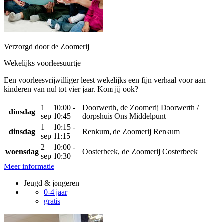
Verzorgd door de Zoomerij
Wekelijks voorleesuurtje
Een voorleesvrijwilliger leest wekelijks een fijn verhaal voor aan
kinderen van nul tot vier jaar. Kom jij ook?
1
10:00 -
Doorwerth, de Zoomerij Doorwerth /
dinsdag
sep
10:45
dorpshuis Ons Middelpunt
1
10:15 -
dinsdag
Renkum, de Zoomerij Renkum
sep
11:15
2
10:00 -
woensdag
Oosterbeek, de Zoomerij Oosterbeek
sep
10:30
Meer informatie
Jeugd & jongeren
0-4 jaar
gratis