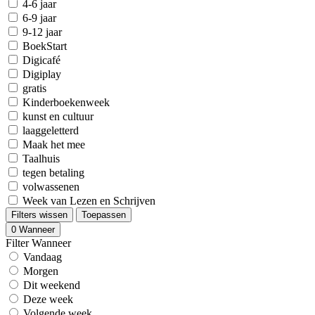
4-6 jaar
6-9 jaar
9-12 jaar
BoekStart
Digicafé
Digiplay
gratis
Kinderboekenweek
kunst en cultuur
laaggeletterd
Maak het mee
Taalhuis
tegen betaling
volwassenen
Week van Lezen en Schrijven
Filters wissen
Toepassen
0
Wanneer
Filter Wanneer
Vandaag
Morgen
Dit weekend
Deze week
Volgende week