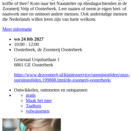
koffie of thee? Kom naar het Naaiatelier op dinsdagochtenden in de
Zoomerij Velp of Oosterbeek. Leer naaien of neem je eigen brei- of
naaiwerk mee en ontmoet andere mensen. Ook anderstalige mensen
die Nederlands willen leren zijn van harte welkom.
Meer informatie
wo 24 feb 2027
10:00 - 12:00
Oosterbeek, de Zoomerij Oosterbeek
Generaal Urquhartlaan 1
6861 GE Oosterbeek
https://www.dezoomerij.nl/klantenservice/openingstijden/onze-
openingstijden.199888.html/de-zoomerij-oosterbeek/
Ontwikkelen, ontmoeten en ontspannen
gratis
Maak het mee
Taalhuis
volwassenen