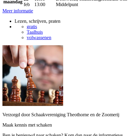
maandag
feb
13:00
Middelpunt
Meer informatie
Lezen, schrijven, praten
gratis
Taalhuis
volwassenen
Verzorgd door Schaakvereniging Theothorne en de Zoomerij
Maak kennis met schaken
Ben je benieuwd naar schaken? Kom dan naar de informatieve