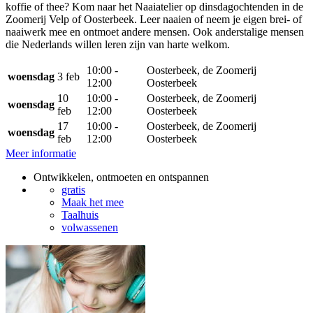
koffie of thee? Kom naar het Naaiatelier op dinsdagochtenden in de
Zoomerij Velp of Oosterbeek. Leer naaien of neem je eigen brei- of
naaiwerk mee en ontmoet andere mensen. Ook anderstalige mensen
die Nederlands willen leren zijn van harte welkom.
10:00 -
Oosterbeek, de Zoomerij
woensdag
3 feb
12:00
Oosterbeek
10
10:00 -
Oosterbeek, de Zoomerij
woensdag
feb
12:00
Oosterbeek
17
10:00 -
Oosterbeek, de Zoomerij
woensdag
feb
12:00
Oosterbeek
Meer informatie
Ontwikkelen, ontmoeten en ontspannen
gratis
Maak het mee
Taalhuis
volwassenen