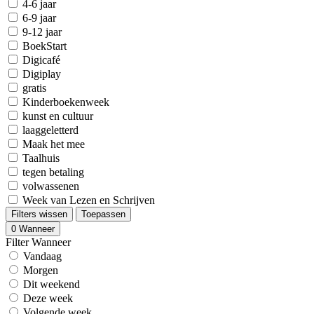
4-6 jaar
6-9 jaar
9-12 jaar
BoekStart
Digicafé
Digiplay
gratis
Kinderboekenweek
kunst en cultuur
laaggeletterd
Maak het mee
Taalhuis
tegen betaling
volwassenen
Week van Lezen en Schrijven
Filters wissen
Toepassen
0
Wanneer
Filter Wanneer
Vandaag
Morgen
Dit weekend
Deze week
Volgende week