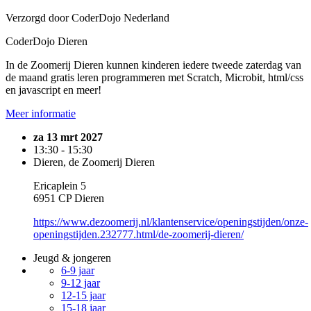
Verzorgd door CoderDojo Nederland
CoderDojo Dieren
In de Zoomerij Dieren kunnen kinderen iedere tweede zaterdag van
de maand gratis leren programmeren met Scratch, Microbit, html/css
en javascript en meer!
Meer informatie
za 13 mrt 2027
13:30 - 15:30
Dieren, de Zoomerij Dieren
Ericaplein 5
6951 CP Dieren
https://www.dezoomerij.nl/klantenservice/openingstijden/onze-
openingstijden.232777.html/de-zoomerij-dieren/
Jeugd & jongeren
6-9 jaar
9-12 jaar
12-15 jaar
15-18 jaar