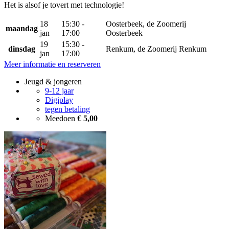
Het is alsof je tovert met technologie!
18
15:30 -
Oosterbeek, de Zoomerij
maandag
jan
17:00
Oosterbeek
19
15:30 -
dinsdag
Renkum, de Zoomerij Renkum
jan
17:00
Meer informatie en reserveren
Jeugd & jongeren
9-12 jaar
Digiplay
tegen betaling
Meedoen
€ 5,00