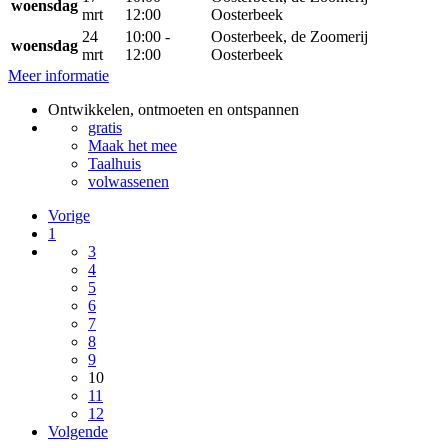
woensdag
mrt
12:00
Oosterbeek
24
10:00 -
Oosterbeek, de Zoomerij
woensdag
mrt
12:00
Oosterbeek
Meer informatie
Ontwikkelen, ontmoeten en ontspannen
gratis
Maak het mee
Taalhuis
volwassenen
Vorige
1
3
4
5
6
7
8
9
10
11
12
Volgende