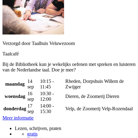
Verzorgd door Taalhuis Veluwezoom
Taalcafé
Bij de Bibliotheek kun je wekelijks oefenen met spreken en luisteren
van de Nederlandse taal. Doe je mee?
14
10:15 -
Rheden, Dorpshuis Willem de
maandag
sep
11:45
Zwijger
16
10:30 -
woensdag
Dieren, de Zoomerij Dieren
sep
12:00
17
14:00 -
donderdag
Velp, de Zoomerij Velp-Rozendaal
sep
15:30
Meer informatie
Lezen, schrijven, praten
gratis