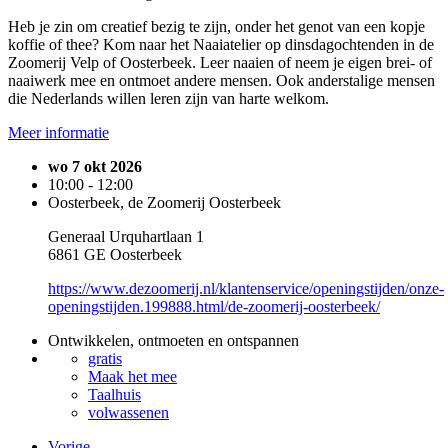
Heb je zin om creatief bezig te zijn, onder het genot van een kopje
koffie of thee? Kom naar het Naaiatelier op dinsdagochtenden in de
Zoomerij Velp of Oosterbeek. Leer naaien of neem je eigen brei- of
naaiwerk mee en ontmoet andere mensen. Ook anderstalige mensen
die Nederlands willen leren zijn van harte welkom.
Meer informatie
wo 7 okt 2026
10:00 - 12:00
Oosterbeek, de Zoomerij Oosterbeek
Generaal Urquhartlaan 1
6861 GE Oosterbeek
https://www.dezoomerij.nl/klantenservice/openingstijden/onze-
openingstijden.199888.html/de-zoomerij-oosterbeek/
Ontwikkelen, ontmoeten en ontspannen
gratis
Maak het mee
Taalhuis
volwassenen
Vorige