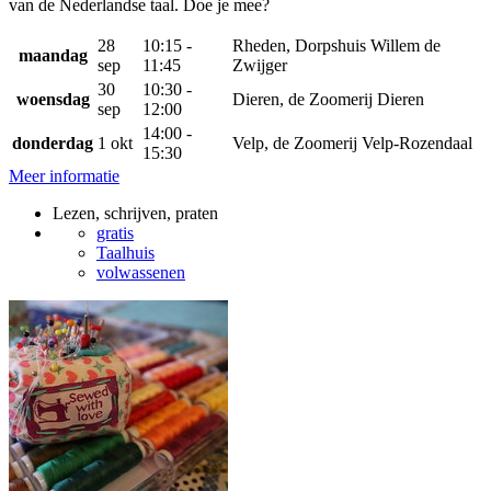
van de Nederlandse taal. Doe je mee?
28
10:15 -
Rheden, Dorpshuis Willem de
maandag
sep
11:45
Zwijger
30
10:30 -
woensdag
Dieren, de Zoomerij Dieren
sep
12:00
14:00 -
donderdag
1 okt
Velp, de Zoomerij Velp-Rozendaal
15:30
Meer informatie
Lezen, schrijven, praten
gratis
Taalhuis
volwassenen