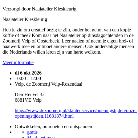
Verzorgd door Naaiatelier Kieskleurig
Naaiatelier Kieskleurig
Heb je zin om creatief bezig te zijn, onder het genot van een kopje
koffie of thee? Kom naar het Naaiatelier op dinsdagochtenden in de
Zoomerij Velp of Oosterbeek. Leer naaien of neem je eigen brei- of
naaiwerk mee en ontmoet andere mensen. Ook anderstalige mensen
die Nederlands willen leren zijn van harte welkom.
Meer informatie
di 6 okt 2026
10:00 - 12:00
Velp, de Zoomerij Velp-Rozendaal
Den Heuvel 32
6881VE Velp
https://www.dezoomerij.nl/klantenservice/openingstijden/onze-
openingstijden.11681874.html
Ontwikkelen, ontmoeten en ontspannen
gratis
Maak het mee