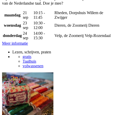
van de Nederlandse taal. Doe je mee?
21
10:15 -
Rheden, Dorpshuis Willem de
maandag
sep
11:45
Zwijger
23
10:30 -
woensdag
Dieren, de Zoomerij Dieren
sep
12:00
24
14:00 -
donderdag
Velp, de Zoomerij Velp-Rozendaal
sep
15:30
Meer informatie
Lezen, schrijven, praten
gratis
Taalhuis
volwassenen