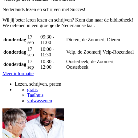
Nederlands lezen en schrijven met Succes!
Wil jij beter leren lezen en schrijven? Kom dan naar de bibliotheek!
We oefenen in een groepje de Nederlandse taal.
17
09:30 -
donderdag
Dieren, de Zoomerij Dieren
sep
11:00
17
10:00 -
donderdag
Velp, de Zoomerij Velp-Rozendaal
sep
11:30
17
10:30 -
Oosterbeek, de Zoomerij
donderdag
sep
12:00
Oosterbeek
Meer informatie
Lezen, schrijven, praten
gratis
Taalhuis
volwassenen