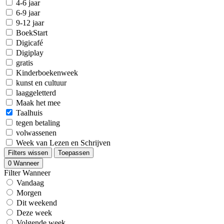
4-6 jaar
6-9 jaar
9-12 jaar
BoekStart
Digicafé
Digiplay
gratis
Kinderboekenweek
kunst en cultuur
laaggeletterd
Maak het mee
Taalhuis
tegen betaling
volwassenen
Week van Lezen en Schrijven
Filters wissen
Toepassen
0
Wanneer
Filter Wanneer
Vandaag
Morgen
Dit weekend
Deze week
Volgende week