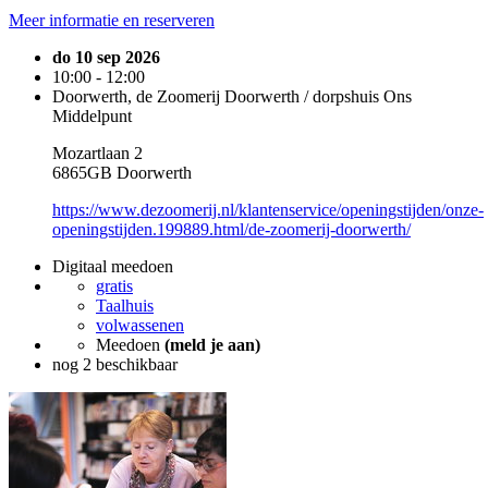
Meer informatie en reserveren
do 10 sep 2026
10:00 - 12:00
Doorwerth, de Zoomerij Doorwerth / dorpshuis Ons
Middelpunt
Mozartlaan 2
6865GB Doorwerth
https://www.dezoomerij.nl/klantenservice/openingstijden/onze-
openingstijden.199889.html/de-zoomerij-doorwerth/
Digitaal meedoen
gratis
Taalhuis
volwassenen
Meedoen
(meld je aan)
nog 2 beschikbaar