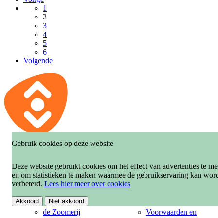
1
2
3
4
5
6
Volgende
Gebruik cookies op deze website
LOCATIES
LIDMAATSCHAP
Deze website gebruikt cookies om het effect van advertenties te me
en om statistieken te maken waarmee de gebruikservaring kan wor
de Zoomerij Dieren
Mijn Bibliotheek -
verbeterd.
Lees hier meer over cookies
inloggen
de Zoomerij
Doorwerth
Veelgestelde vragen
Akkoord
Niet akkoord
de Zoomerij
Voorwaarden en