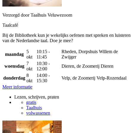
Verzorgd door Taalhuis Veluwezoom
Taalcafé
Bij de Bibliotheek kun je wekelijks oefenen met spreken en luisteren
van de Nederlandse taal. Doe je mee?
5
10:15 -
Rheden, Dorpshuis Willem de
maandag
okt
11:45
Zwijger
7
10:30 -
woensdag
Dieren, de Zoomerij Dieren
okt
12:00
8
14:00 -
donderdag
Velp, de Zoomerij Velp-Rozendaal
okt
15:30
Meer informatie
Lezen, schrijven, praten
gratis
Taalhuis
volwassenen