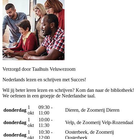
Verzorgd door Taalhuis Veluwezoom
Nederlands lezen en schrijven met Succes!
Wil jij beter leren lezen en schrijven? Kom dan naar de bibliotheek!
We oefenen in een groepje de Nederlandse taal.
1
09:30 -
donderdag
Dieren, de Zoomerij Dieren
okt
11:00
1
10:00 -
donderdag
Velp, de Zoomerij Velp-Rozendaal
okt
11:30
1
10:30 -
Oosterbeek, de Zoomerij
donderdag
okt
12:00
Oosterbeek