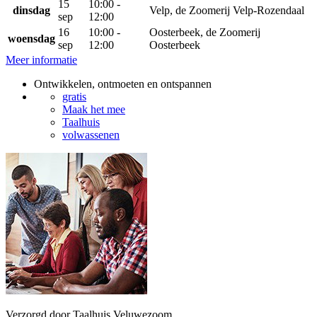
15
10:00 -
dinsdag
Velp, de Zoomerij Velp-Rozendaal
sep
12:00
16
10:00 -
Oosterbeek, de Zoomerij
woensdag
sep
12:00
Oosterbeek
Meer informatie
Ontwikkelen, ontmoeten en ontspannen
gratis
Maak het mee
Taalhuis
volwassenen
Verzorgd door Taalhuis Veluwezoom