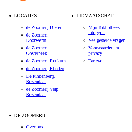
LOCATIES
LIDMAATSCHAP
de Zoomerij Dieren
Mijn Bibliotheek -
inloggen
de Zoomerij
Doorwerth
Veelgestelde vragen
de Zoomerij
Voorwaarden en
Oosterbeek
privacy
de Zoomerij Renkum
Tarieven
de Zoomerij Rheden
De Pinkenberg,
Rozendaal
de Zoomerij Velp-
Rozendaal
DE ZOOMERIJ
Over ons