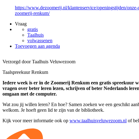
https://www.dezoomerij.nl/klantenservice/openingstijden/onze-
zoomerij-renkum/
Vraag
gratis
Taalhuis
volwassenen
Toevoegen aan agenda
Verzorgd door Taalhuis Veluwezoom
Taalspreekuur Renkum
Iedere week is er in de Zoomerij Renkum een gratis spreekuur wa
vragen over beter leren lezen, schrijven of beter Nederlands lere
omgaan met de computer.
Wat zou jij willen leren? En hoe? Samen zoeken we een geschikt aanbo
welkom. Je hoeft geen lid te zijn van de bibliotheek.
Kijk voor meer informatie ook op
www.taalhuisveluwezoom.nl
of bel