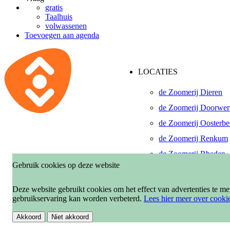
gratis
Taalhuis
volwassenen
Toevoegen aan agenda
LOCATIES
de Zoomerij Dieren
de Zoomerij Doorwer
de Zoomerij Oosterb
de Zoomerij Renkum
de Zoomerij Rheden
Gebruik cookies op deze website
De Pinkenberg, Roze
de Zoomerij Velp-Ro
Deze website gebruikt cookies om het effect van advertenties te m
gebruikservaring kan worden verbeterd.
Lees hier meer over cooki
Akkoord
Niet akkoord