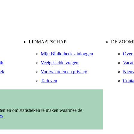
LIDMAATSCHAP
DE ZOOME
Mijn Bibliotheek - inloggen
Over 
th
Veelgestelde vragen
Vacat
eek
Voorwaarden en privacy
Nieuw
Tarieven
Conta
ndaal
zendaal
eten en om statistieken te maken waarmee de
es