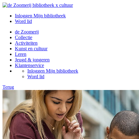
Inloggen Mijn bibliotheek
Word lid
de Zoomerij
Collectie
Activiteiten
Kunst en cultuur
Leren
Jeugd & jongeren
Klantenservice
Inloggen Mijn bibliotheek
Word lid
Terug