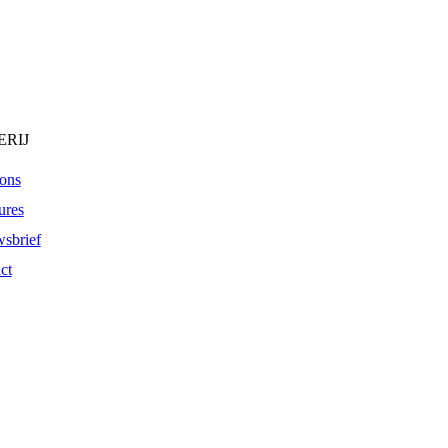
RIJ
ons
ures
sbrief
ct