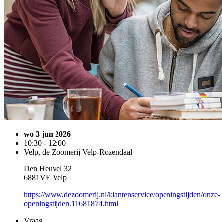
wo 3 jun 2026
10:30 - 12:00
Velp, de Zoomerij Velp-Rozendaal
Den Heuvel 32
6881VE Velp
https://www.dezoomerij.nl/klantenservice/openingstijden/onze-
openingstijden.11681874.html
Vraag