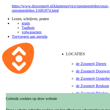
https://www.dezoomerij.nl/klantenservice/openingstijden/onze-
openingstijden.11681874.html
Lezen, schrijven, praten
gratis
Taalhuis
volwassenen
Toevoegen aan agenda
LOCATIES
de Zoomerij Dieren
de Zoomerij Doorwer
de Zoomerij Oosterb
de Zoomerij Renkum
de Zoomerij Rheden
Gebruik cookies op deze website
De Pinkenberg, Roze
de Zoomerij Velp-Ro