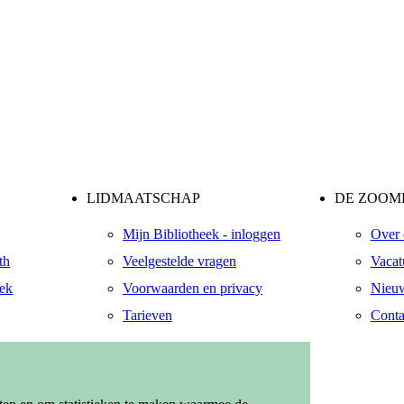
LIDMAATSCHAP
DE ZOOME
Mijn Bibliotheek - inloggen
Over 
th
Veelgestelde vragen
Vacat
eek
Voorwaarden en privacy
Nieuw
Tarieven
Conta
ndaal
zendaal