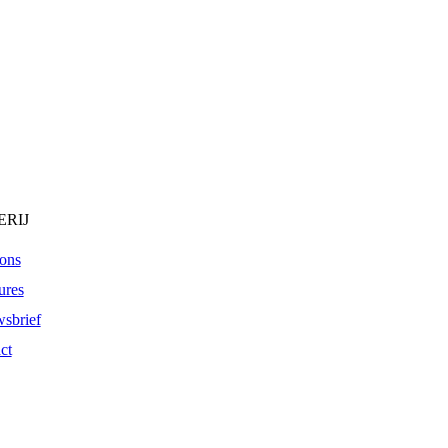
RIJ
ons
ures
sbrief
ct