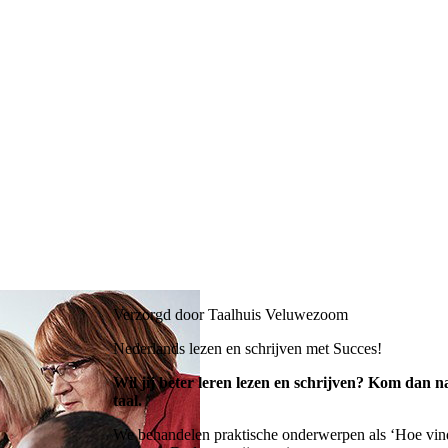
Verzorgd door Taalhuis Veluwezoom
Nederlands lezen en schrijven met Succes!
Wil jij beter leren lezen en schrijven? Kom dan 
taal.
We behandelen praktische onderwerpen als ‘Hoe vind 