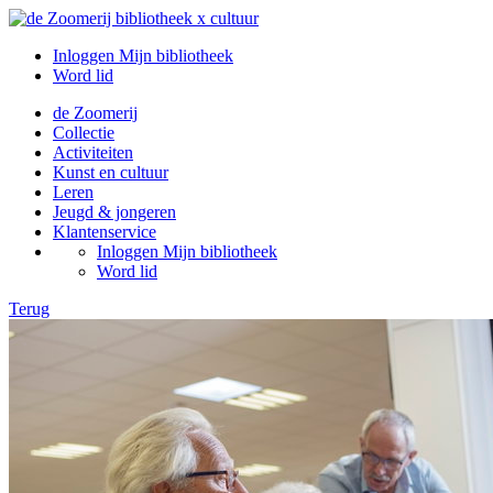
Inloggen Mijn bibliotheek
Word lid
de Zoomerij
Collectie
Activiteiten
Kunst en cultuur
Leren
Jeugd & jongeren
Klantenservice
Inloggen Mijn bibliotheek
Word lid
Terug