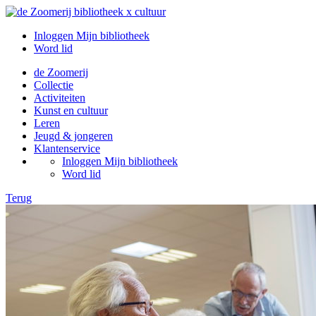
Inloggen Mijn bibliotheek
Word lid
de Zoomerij
Collectie
Activiteiten
Kunst en cultuur
Leren
Jeugd & jongeren
Klantenservice
Inloggen Mijn bibliotheek
Word lid
Terug