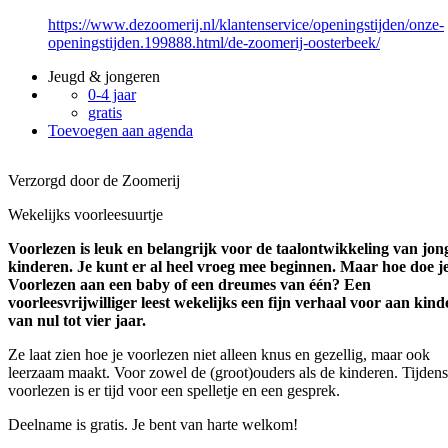
https://www.dezoomerij.nl/klantenservice/openingstijden/onze-
openingstijden.199888.html/de-zoomerij-oosterbeek/
Jeugd & jongeren
0-4 jaar
gratis
Toevoegen aan agenda
Verzorgd door de Zoomerij
Wekelijks voorleesuurtje
Voorlezen is leuk en belangrijk voor de taalontwikkeling van jon
kinderen. Je kunt er al heel vroeg mee beginnen. Maar hoe doe j
Voorlezen aan een baby of een dreumes van één? Een
voorleesvrijwilliger leest wekelijks een fijn verhaal voor aan kin
van nul tot vier jaar.
Ze laat zien hoe je voorlezen niet alleen knus en gezellig, maar ook
leerzaam maakt. Voor zowel de (groot)ouders als de kinderen. Tijdens
voorlezen is er tijd voor een spelletje en een gesprek.
Deelname is gratis. Je bent van harte welkom!