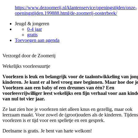
https://www.dezoomerij.nl/klantenservice/openingstijden/onze-
openingstijden.199888.html/de-zoomerij-oosterbeek/
Jeugd & jongeren
0-4 jaar
gratis
Toevoegen aan agenda
Verzorgd door de Zoomerij
Wekelijks voorleesuurtje
Voorlezen is leuk en belangrijk voor de taalontwikkeling van jon
kinderen. Je kunt er al heel vroeg mee beginnen. Maar hoe doe j
Voorlezen aan een baby of een dreumes van één? Een
voorleesvrijwilliger leest wekelijks een fijn verhaal voor aan kin
van nul tot vier jaar.
Ze laat zien hoe je voorlezen niet alleen knus en gezellig, maar ook
leerzaam maakt. Voor zowel de (groot)ouders als de kinderen. Tijdens
voorlezen is er tijd voor een spelletje en een gesprek.
Deelname is gratis. Je bent van harte welkom!