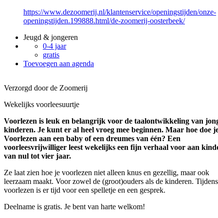
https://www.dezoomerij.nl/klantenservice/openingstijden/onze-
openingstijden.199888.html/de-zoomerij-oosterbeek/
Jeugd & jongeren
0-4 jaar
gratis
Toevoegen aan agenda
Verzorgd door de Zoomerij
Wekelijks voorleesuurtje
Voorlezen is leuk en belangrijk voor de taalontwikkeling van jon
kinderen. Je kunt er al heel vroeg mee beginnen. Maar hoe doe j
Voorlezen aan een baby of een dreumes van één? Een
voorleesvrijwilliger leest wekelijks een fijn verhaal voor aan kin
van nul tot vier jaar.
Ze laat zien hoe je voorlezen niet alleen knus en gezellig, maar ook
leerzaam maakt. Voor zowel de (groot)ouders als de kinderen. Tijdens
voorlezen is er tijd voor een spelletje en een gesprek.
Deelname is gratis. Je bent van harte welkom!