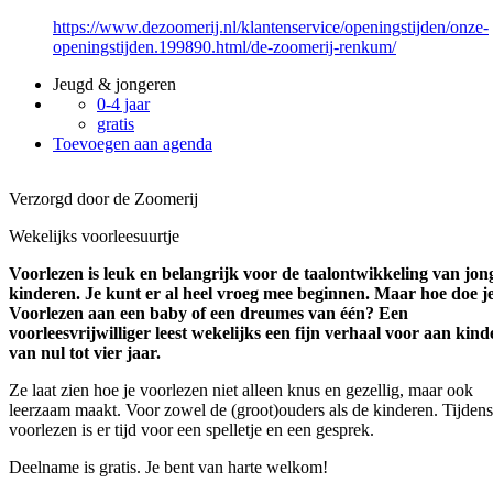
https://www.dezoomerij.nl/klantenservice/openingstijden/onze-
openingstijden.199890.html/de-zoomerij-renkum/
Jeugd & jongeren
0-4 jaar
gratis
Toevoegen aan agenda
Verzorgd door de Zoomerij
Wekelijks voorleesuurtje
Voorlezen is leuk en belangrijk voor de taalontwikkeling van jon
kinderen. Je kunt er al heel vroeg mee beginnen. Maar hoe doe j
Voorlezen aan een baby of een dreumes van één? Een
voorleesvrijwilliger leest wekelijks een fijn verhaal voor aan kin
van nul tot vier jaar.
Ze laat zien hoe je voorlezen niet alleen knus en gezellig, maar ook
leerzaam maakt. Voor zowel de (groot)ouders als de kinderen. Tijdens
voorlezen is er tijd voor een spelletje en een gesprek.
Deelname is gratis. Je bent van harte welkom!