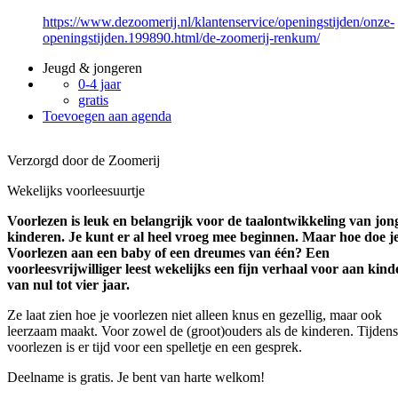
https://www.dezoomerij.nl/klantenservice/openingstijden/onze-
openingstijden.199890.html/de-zoomerij-renkum/
Jeugd & jongeren
0-4 jaar
gratis
Toevoegen aan agenda
Verzorgd door de Zoomerij
Wekelijks voorleesuurtje
Voorlezen is leuk en belangrijk voor de taalontwikkeling van jon
kinderen. Je kunt er al heel vroeg mee beginnen. Maar hoe doe j
Voorlezen aan een baby of een dreumes van één? Een
voorleesvrijwilliger leest wekelijks een fijn verhaal voor aan kin
van nul tot vier jaar.
Ze laat zien hoe je voorlezen niet alleen knus en gezellig, maar ook
leerzaam maakt. Voor zowel de (groot)ouders als de kinderen. Tijdens
voorlezen is er tijd voor een spelletje en een gesprek.
Deelname is gratis. Je bent van harte welkom!