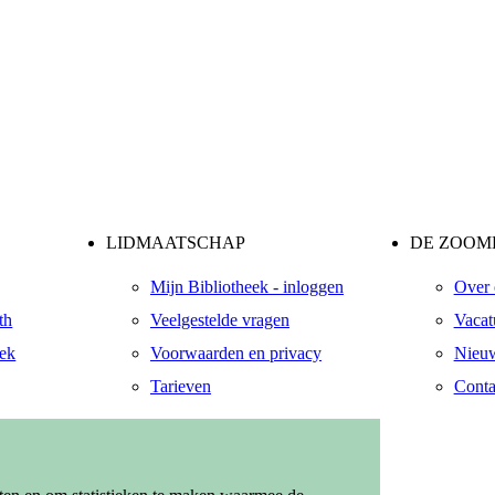
LIDMAATSCHAP
DE ZOOME
Mijn Bibliotheek - inloggen
Over 
th
Veelgestelde vragen
Vacat
eek
Voorwaarden en privacy
Nieuw
Tarieven
Conta
ndaal
zendaal