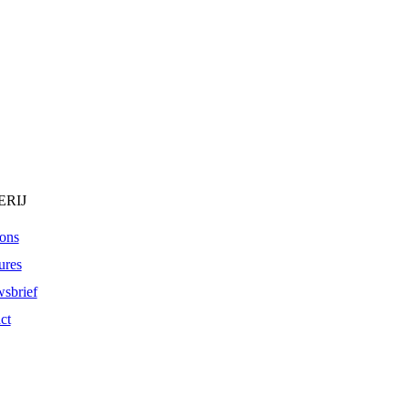
RIJ
ons
ures
sbrief
ct