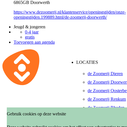
6865GB Doorwerth
https://www.dezoomerij.nl/klantenservice/openingstijden/onze-
openingstijden.199889.html/de-zoomerij-doorwerth/
Jeugd & jongeren
0-4 jaar
gratis
Toevoegen aan agenda
LOCATIES
de Zoomerij Dieren
de Zoomerij Doorwer
de Zoomerij Oosterb
de Zoomerij Renkum
de Zoomerij Rheden
Gebruik cookies op deze website
De Pinkenberg, Roze
de Zoomerij Velp-Ro