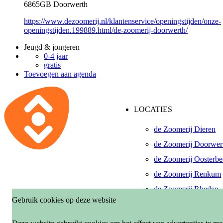
6865GB Doorwerth
https://www.dezoomerij.nl/klantenservice/openingstijden/onze-
openingstijden.199889.html/de-zoomerij-doorwerth/
Jeugd & jongeren
0-4 jaar
gratis
Toevoegen aan agenda
LOCATIES
de Zoomerij Dieren
de Zoomerij Doorwer
de Zoomerij Oosterb
de Zoomerij Renkum
de Zoomerij Rheden
Gebruik cookies op deze website
De Pinkenberg, Roze
de Zoomerij Velp-Ro