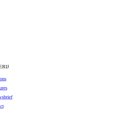
RIJ
ons
ures
sbrief
ct