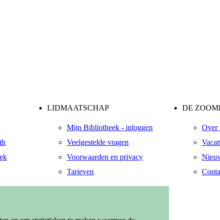
LIDMAATSCHAP
DE ZOOME
Mijn Bibliotheek - inloggen
Over 
th
Veelgestelde vragen
Vacat
eek
Voorwaarden en privacy
Nieuw
Tarieven
Conta
ndaal
zendaal