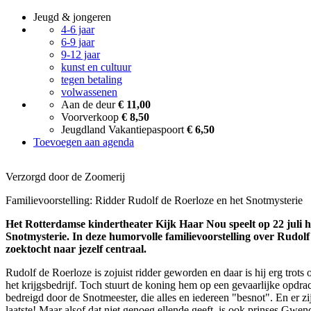
Jeugd & jongeren
4-6 jaar
6-9 jaar
9-12 jaar
kunst en cultuur
tegen betaling
volwassenen
Aan de deur
€ 11,00
Voorverkoop
€ 8,50
Jeugdland Vakantiepaspoort
€ 6,50
Toevoegen aan agenda
Verzorgd door de Zoomerij
Familievoorstelling: Ridder Rudolf de Roerloze en het Snotmysterie
Het Rotterdamse kindertheater Kijk Haar Nou speelt op 22 juli h
Snotmysterie. In deze humorvolle familievoorstelling over Rudolf
zoektocht naar jezelf centraal.
Rudolf de Roerloze is zojuist ridder geworden en daar is hij erg trots o
het krijgsbedrijf. Toch stuurt de koning hem op een gevaarlijke opdra
bedreigd door de Snotmeester, die alles en iedereen "besnot". En er zij
laatste! Maar alsof dat niet genoeg ellende geeft, is ook prinses Gwe