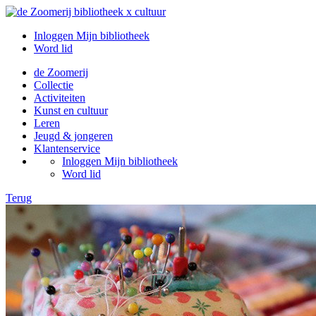
Inloggen Mijn bibliotheek
Word lid
de Zoomerij
Collectie
Activiteiten
Kunst en cultuur
Leren
Jeugd & jongeren
Klantenservice
Inloggen Mijn bibliotheek
Word lid
Terug