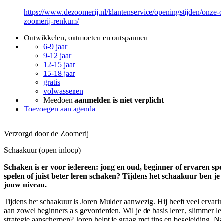
https://www.dezoomerij.nl/klantenservice/openingstijden/onze-
zoomerij-renkum/
Ontwikkelen, ontmoeten en ontspannen
6-9 jaar
9-12 jaar
12-15 jaar
15-18 jaar
gratis
volwassenen
Meedoen
aanmelden is niet verplicht
Toevoegen aan agenda
Verzorgd door de Zoomerij
Schaakuur (open inloop)
Schaken is er voor iedereen: jong en oud, beginner of ervaren spe
spelen of juist beter leren schaken? Tijdens het schaakuur ben je
jouw niveau.
Tijdens het schaakuur is Joren Mulder aanwezig. Hij heeft veel ervar
aan zowel beginners als gevorderden. Wil je de basis leren, slimmer ler
strategie aanscherpen? Joren helpt je graag met tips en begeleiding. Na