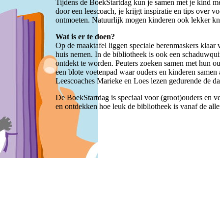
Tijdens de BoekStartdag kun je samen met je kind me
door een leescoach, je krijgt inspiratie en tips over 
ontmoeten. Natuurlijk mogen kinderen ook lekker knu
Wat is er te doen?
Op de maaktafel liggen speciale berenmaskers klaar v
huis nemen. In de bibliotheek is ook een schaduwqui
ontdekt te worden. Peuters zoeken samen met hun oud
een blote voetenpad waar ouders en kinderen samen 
Leescoaches Marieke en Loes lezen gedurende de da
De BoekStartdag is speciaal voor (groot)ouders en ve
en ontdekken hoe leuk de bibliotheek is vanaf de all