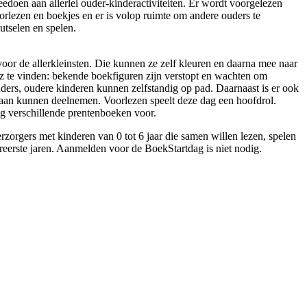
edoen aan allerlei ouder‑kinderactiviteiten. Er wordt voorgelezen
voorlezen en boekjes en er is volop ruimte om andere ouders te
tselen en spelen.
oor de allerkleinsten. Die kunnen ze zelf kleuren en daarna mee naar
z te vinden: bekende boekfiguren zijn verstopt en wachten om
ers, oudere kinderen kunnen zelfstandig op pad. Daarnaast is er ook
aan kunnen deelnemen. Voorlezen speelt deze dag een hoofdrol.
g verschillende prentenboeken voor.
rzorgers met kinderen van 0 tot 6 jaar die samen willen lezen, spelen
ereerste jaren. Aanmelden voor de BoekStartdag is niet nodig.