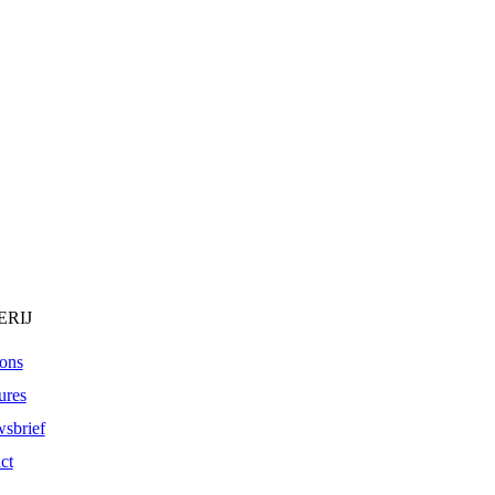
RIJ
ons
ures
sbrief
ct