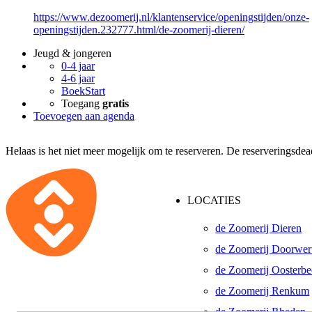
https://www.dezoomerij.nl/klantenservice/openingstijden/onze-
openingstijden.232777.html/de-zoomerij-dieren/
Jeugd & jongeren
0-4 jaar
4-6 jaar
BoekStart
Toegang
gratis
Toevoegen aan agenda
Helaas is het niet meer mogelijk om te reserveren. De reserveringsdea
LOCATIES
de Zoomerij Dieren
de Zoomerij Doorwer
de Zoomerij Oosterb
de Zoomerij Renkum
de Zoomerij Rheden