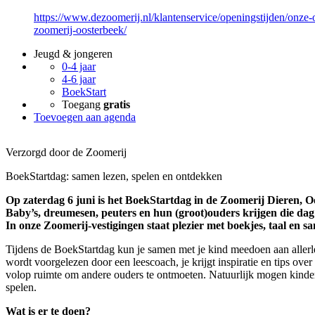
https://www.dezoomerij.nl/klantenservice/openingstijden/onze-
zoomerij-oosterbeek/
Jeugd & jongeren
0-4 jaar
4-6 jaar
BoekStart
Toegang
gratis
Toevoegen aan agenda
Verzorgd door de Zoomerij
BoekStartdag: samen lezen, spelen en ontdekken
Op zaterdag 6 juni is het BoekStartdag in de Zoomerij Dieren, 
Baby’s, dreumesen, peuters en hun (groot)ouders krijgen die dag
In onze Zoomerij-vestigingen staat plezier met boekjes, taal en 
Tijdens de BoekStartdag kun je samen met je kind meedoen aan allerle
wordt voorgelezen door een leescoach, je krijgt inspiratie en tips over
volop ruimte om andere ouders te ontmoeten. Natuurlijk mogen kinde
spelen.
Wat is er te doen?