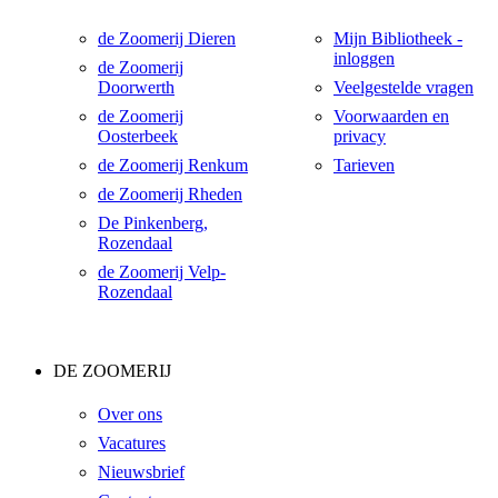
de Zoomerij Dieren
Mijn Bibliotheek -
inloggen
de Zoomerij
Doorwerth
Veelgestelde vragen
de Zoomerij
Voorwaarden en
Oosterbeek
privacy
de Zoomerij Renkum
Tarieven
de Zoomerij Rheden
De Pinkenberg,
Rozendaal
de Zoomerij Velp-
Rozendaal
DE ZOOMERIJ
Over ons
Vacatures
Nieuwsbrief