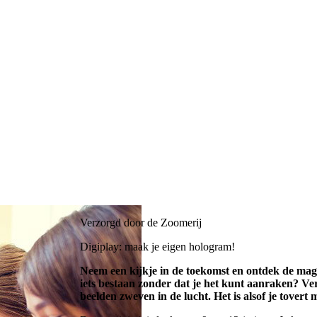
Verzorgd door de Zoomerij
Digiplay: maak je eigen hologram!
Neem een kijkje in de toekomst en ontdek de mag
iets bestaan zonder dat je het kunt aanraken? Ver
beelden zweven in de lucht. Het is alsof je tovert 