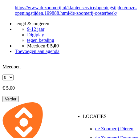
https://www.dezoomerij.nl/klantenservice/openingstijden/onze-
openingstijden.199888.html/de-zoomerij-oosterbeek/
Jeugd & jongeren
9-12 jaar
Digiplay
tegen betaling
Meedoen
€ 5,00
Toevoegen aan agenda
Meedoen
€ 5,00
Verder
LOCATIES
de Zoomerij Dieren
de Zoomerij Doorwer