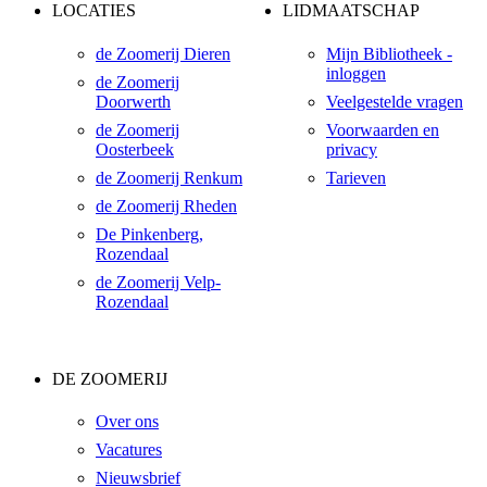
LOCATIES
LIDMAATSCHAP
de Zoomerij Dieren
Mijn Bibliotheek -
inloggen
de Zoomerij
Doorwerth
Veelgestelde vragen
de Zoomerij
Voorwaarden en
Oosterbeek
privacy
de Zoomerij Renkum
Tarieven
de Zoomerij Rheden
De Pinkenberg,
Rozendaal
de Zoomerij Velp-
Rozendaal
DE ZOOMERIJ
Over ons
Vacatures
Nieuwsbrief