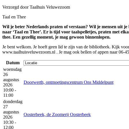
Verzorgd door Taalhuis Veluwezoom
Taal en Thee
Wil je beter Nederlands praten of verstaan? Wil je mensen uit 
naar ‘Taal en Thee’. Er is tijd voor taalspelletjes, praten met elka
thee. Een gezellig moment, je mag gewoon binnenlopen.
Je bent welkom. Je hoeft geen lid te zijn van de bibliotheek. Kijk voo
www.taalhuisveluwezoom.nl . Je mag ook bellen of appen naar 06-45
Datum
woensdag
26
augustus
Doorwerth, ontmoetingscentrum Ons Middelpunt
2026
10:00 -
11:00
donderdag
27
augustus
Oosterbeek, de Zoomerij Oosterbeek
2026
10:30 -
12:00