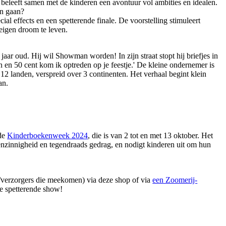
eleeft samen met de kinderen een avontuur vol ambities en idealen.
en gaan?
cial effects en een spetterende finale. De voorstelling stimuleert
eigen droom te leven.
 jaar oud. Hij wil Showman worden! In zijn straat stopt hij briefjes in
n en 50 cent kom ik optreden op je feestje.' De kleine ondernemer is
 12 landen, verspreid over 3 continenten. Het verhaal begint klein
an.
 de
Kinderboekenweek 2024
, die is van 2 tot en met 13 oktober. Het
enzinnigheid en tegendraads gedrag, en nodigt kinderen uit om hun
s/verzorgers die meekomen) via deze shop of via
een Zoomerij-
e spetterende show!