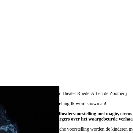
Verzorgd door Theater RhederArt en de Zoomerij
Familievoorstelling Ik word showman!
Spetterende theatervoorstelling met magie, circus 
ouders/verzorgers over het waargebeurde verhaal
In deze magische voorstelling worden de kinderen 