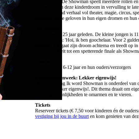
grote droom. De Showman speelt meerdere rollen en b
Zal het lukken deze kinderdroom in vervulling te lat
Een ontroerend verhaal vol theater, magie, circus, spe
kinderen om te geloven in hun eigen dromen en hun 
Het verhaal
Het is precies 25 jaar geleden. De kleine jongen is 11
de brievenbus: 'Hoi, ik ben goochelaar. Voor 2 gulde
geboren. Hij gaat zijn droom achterna en treedt op in
begint en groeit tot een spetterende finale als Showm
Voor wie?
Kinderen van 6-12 jaar en hun ouders/verzorgers
Kinderboekenweek: Lekker eigenwijs!
De voorstelling Ik word Showman is onderdeel van
thema is 'Lekker eigenwijs!. Dit thema draait om eig
unieke persoonlijkheden te omarmen en te vieren.
Tickets
Reserveer tickets (€ 7,50 voor kinderen én de ouder
vestiging bij jou in de buurt
en kom genieten van dez