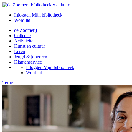
Inloggen Mijn bibliotheek
Word lid
de Zoomerij
Collectie
Activiteiten
Kunst en cultuur
Leren
Jeugd & jongeren
Klantenservice
Inloggen Mijn bibliotheek
Word lid
Terug