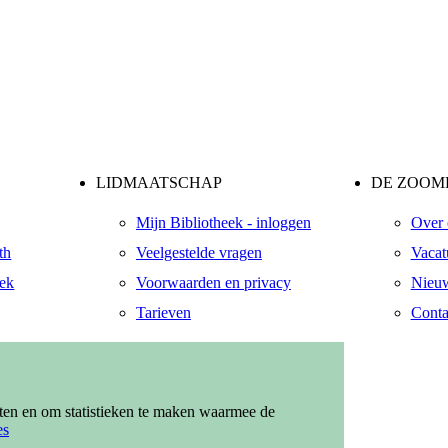
LIDMAATSCHAP
DE ZOOME
Mijn Bibliotheek - inloggen
Over 
th
Veelgestelde vragen
Vacat
eek
Voorwaarden en privacy
Nieuw
Tarieven
Conta
ndaal
zendaal
eten en om statistieken te maken waarmee de
es