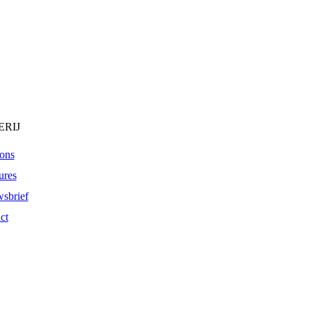
RIJ
ons
ures
sbrief
ct