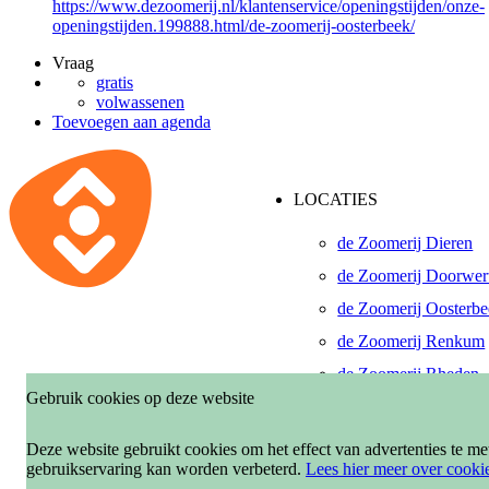
https://www.dezoomerij.nl/klantenservice/openingstijden/onze-
openingstijden.199888.html/de-zoomerij-oosterbeek/
Vraag
gratis
volwassenen
Toevoegen aan agenda
LOCATIES
de Zoomerij Dieren
de Zoomerij Doorwer
de Zoomerij Oosterb
de Zoomerij Renkum
de Zoomerij Rheden
Gebruik cookies op deze website
De Pinkenberg, Roze
de Zoomerij Velp-Ro
Deze website gebruikt cookies om het effect van advertenties te m
gebruikservaring kan worden verbeterd.
Lees hier meer over cooki