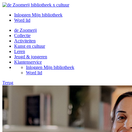
Inloggen Mijn bibliotheek
Word lid
de Zoomerij
Collectie
Activiteiten
Kunst en cultuur
Leren
Jeugd & jongeren
Klantenservice
Inloggen Mijn bibliotheek
Word lid
Terug