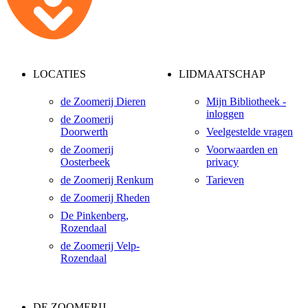
LOCATIES
LIDMAATSCHAP
de Zoomerij Dieren
Mijn Bibliotheek -
inloggen
de Zoomerij
Doorwerth
Veelgestelde vragen
de Zoomerij
Voorwaarden en
Oosterbeek
privacy
de Zoomerij Renkum
Tarieven
de Zoomerij Rheden
De Pinkenberg,
Rozendaal
de Zoomerij Velp-
Rozendaal
DE ZOOMERIJ