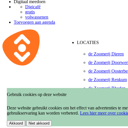
Digitaal meedoen
Digicafé
gratis
volwassenen
Toevoegen aan agenda
LOCATIES
de Zoomerij Dieren
de Zoomerij Doorwer
de Zoomerij Oosterb
de Zoomerij Renkum
de Zoomerij Rheden
Gebruik cookies op deze website
De Pinkenberg, Roze
de Zoomerij Velp-Ro
Deze website gebruikt cookies om het effect van advertenties te m
gebruikservaring kan worden verbeterd.
Lees hier meer over cooki
Akkoord
Niet akkoord