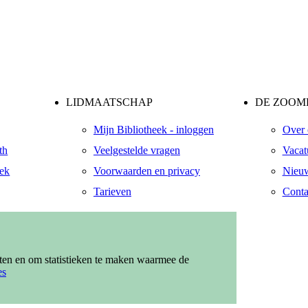
LIDMAATSCHAP
DE ZOOME
Mijn Bibliotheek - inloggen
Over 
th
Veelgestelde vragen
Vacat
eek
Voorwaarden en privacy
Nieuw
Tarieven
Conta
ndaal
zendaal
eten en om statistieken te maken waarmee de
es