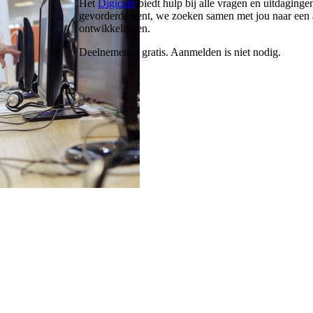
Het
Digicafé
biedt hulp bij alle vragen en uitdaginge
gevorderde bent, we zoeken samen met jou naar een a
ontwikkelingen.
Deelnemen is gratis. Aanmelden is niet nodig.