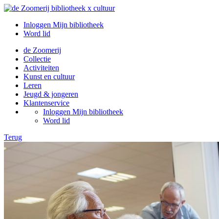
Inloggen Mijn bibliotheek
Word lid
de Zoomerij
Collectie
Activiteiten
Kunst en cultuur
Leren
Jeugd & jongeren
Klantenservice
Inloggen Mijn bibliotheek
Word lid
Terug