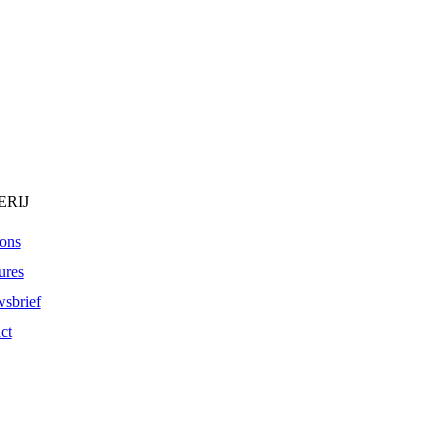
RIJ
ons
ures
sbrief
ct