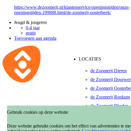
https://www.dezoomerij.nl/klantenservice/openingstijden/onze-
openingstijden.199888.html/de-zoomerij-oosterbeek/
Jeugd & jongeren
0-4 jaar
gratis
Toevoegen aan agenda
LOCATIES
de Zoomerij Dieren
de Zoomerij Doorwer
de Zoomerij Oosterb
de Zoomerij Renkum
de Zoomerij Rheden
Gebruik cookies op deze website
De Pinkenberg, Roze
de Zoomerij Velp-Ro
Deze website gebruikt cookies om het effect van advertenties te m