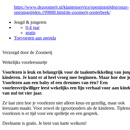
https://www.dezoomerij.nl/klantenservice/openingstijden/onze-
openingstijden.199888.html/de-zoomerij-oosterbeek/
Jeugd & jongeren
0-4 jaar
gratis
Toevoegen aan agenda
Verzorgd door de Zoomerij
Wekelijks voorleesuurtje
Voorlezen is leuk en belangrijk voor de taalontwikkeling van jon
kinderen. Je kunt er al heel vroeg mee beginnen. Maar hoe doe j
Voorlezen aan een baby of een dreumes van één? Een
voorleesvrijwilliger leest wekelijks een fijn verhaal voor aan kin
van nul tot vier jaar.
Ze laat zien hoe je voorlezen niet alleen knus en gezellig, maar ook
leerzaam maakt. Voor zowel de (groot)ouders als de kinderen. Tijdens
voorlezen is er tijd voor een spelletje en een gesprek.
Deelname is gratis. Je bent van harte welkom!