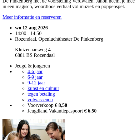
De Pinkenberg met de voorstelling Verdwalen. Jahon neemt je mee
in een magisch, woordloos verhaal vol muziek en poppenspel.
Meer informatie en reserveren
wo 12 aug 2026
14:00 - 14:50
Rozendaal, Openluchttheater De Pinkenberg
Kluizenaarsweg 4
6881 BS Rozendaal
Jeugd & jongeren
4-6 jaar
6-9 jaar
9-12 jaar
kunst en cultuur
tegen betaling
volwassenen
Voorverkoop
€ 8,50
Jeugdland Vakantiepaspoort
€ 6,50