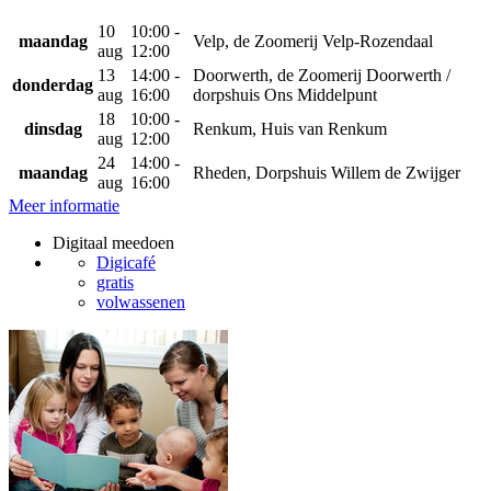
10
10:00 -
maandag
Velp, de Zoomerij Velp-Rozendaal
aug
12:00
13
14:00 -
Doorwerth, de Zoomerij Doorwerth /
donderdag
aug
16:00
dorpshuis Ons Middelpunt
18
10:00 -
dinsdag
Renkum, Huis van Renkum
aug
12:00
24
14:00 -
maandag
Rheden, Dorpshuis Willem de Zwijger
aug
16:00
Meer informatie
Digitaal meedoen
Digicafé
gratis
volwassenen