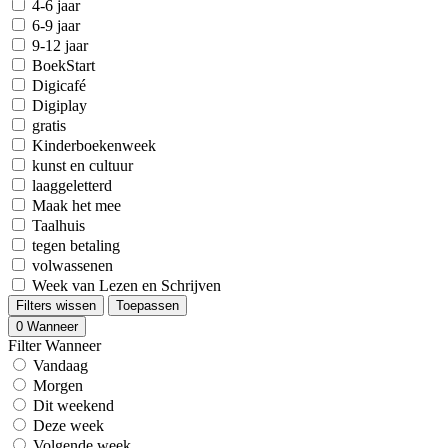
4-6 jaar
6-9 jaar
9-12 jaar
BoekStart
Digicafé
Digiplay
gratis
Kinderboekenweek
kunst en cultuur
laaggeletterd
Maak het mee
Taalhuis
tegen betaling
volwassenen
Week van Lezen en Schrijven
Filters wissen
Toepassen
0
Wanneer
Filter Wanneer
Vandaag
Morgen
Dit weekend
Deze week
Volgende week