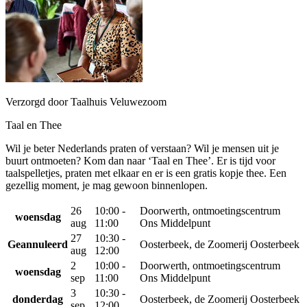
Verzorgd door Taalhuis Veluwezoom
Taal en Thee
Wil je beter Nederlands praten of verstaan? Wil je mensen uit je
buurt ontmoeten? Kom dan naar ‘Taal en Thee’. Er is tijd voor
taalspelletjes, praten met elkaar en er is een gratis kopje thee. Een
gezellig moment, je mag gewoon binnenlopen.
26
10:00 -
Doorwerth, ontmoetingscentrum
woensdag
aug
11:00
Ons Middelpunt
27
10:30 -
Geannuleerd
Oosterbeek, de Zoomerij Oosterbeek
aug
12:00
2
10:00 -
Doorwerth, ontmoetingscentrum
woensdag
sep
11:00
Ons Middelpunt
3
10:30 -
donderdag
Oosterbeek, de Zoomerij Oosterbeek
sep
12:00