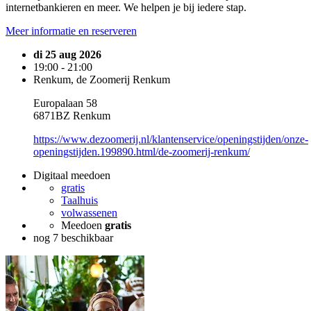
internetbankieren en meer. We helpen je bij iedere stap.
Meer informatie en reserveren
di 25 aug 2026
19:00 - 21:00
Renkum, de Zoomerij Renkum
Europalaan 58
6871BZ Renkum
https://www.dezoomerij.nl/klantenservice/openingstijden/onze-
openingstijden.199890.html/de-zoomerij-renkum/
Digitaal meedoen
gratis
Taalhuis
volwassenen
Meedoen
gratis
nog 7 beschikbaar