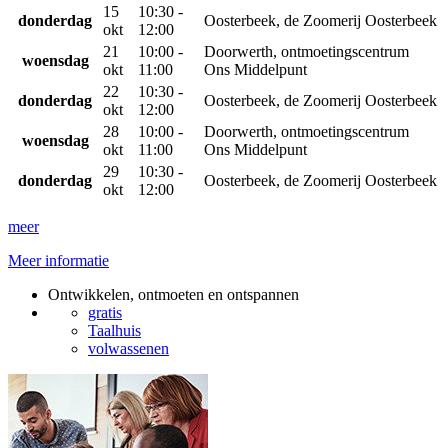
15
10:30 -
donderdag
Oosterbeek, de Zoomerij Oosterbeek
okt
12:00
21
10:00 -
Doorwerth, ontmoetingscentrum
woensdag
okt
11:00
Ons Middelpunt
22
10:30 -
donderdag
Oosterbeek, de Zoomerij Oosterbeek
okt
12:00
28
10:00 -
Doorwerth, ontmoetingscentrum
woensdag
okt
11:00
Ons Middelpunt
29
10:30 -
donderdag
Oosterbeek, de Zoomerij Oosterbeek
okt
12:00
meer
Meer informatie
Ontwikkelen, ontmoeten en ontspannen
gratis
Taalhuis
volwassenen