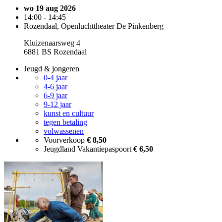
wo 19 aug 2026
14:00 - 14:45
Rozendaal, Openluchttheater De Pinkenberg
Kluizenaarsweg 4
6881 BS Rozendaal
Jeugd & jongeren
0-4 jaar
4-6 jaar
6-9 jaar
9-12 jaar
kunst en cultuur
tegen betaling
volwassenen
Voorverkoop
€ 8,50
Jeugdland Vakantiepaspoort
€ 6,50