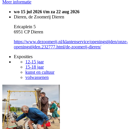
Meer informatie
wo 15 jul 2026 t/m za 22 aug 2026
Dieren, de Zoomerij Dieren
Ericaplein 5
6951 CP Dieren
https://www.dezoomerij.nl/klantenservice/openingstijden/onze-
openingstijden.232777.html/de-zoomerij-dieren/
Exposities
12-15 jaar
15-18 jaar
kunst en cultuur
volwassenen