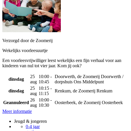
Verzorgd door de Zoomerij
Wekelijks voorleesuurtje
Een voorleesvrijwilliger leest wekelijks een fijn verhaal voor aan
kinderen van nul tot vier jaar. Kom jij ook?
25
10:00 -
Doorwerth, de Zoomerij Doorwerth /
dinsdag
aug
10:45
dorpshuis Ons Middelpunt
25
10:15 -
dinsdag
Renkum, de Zoomerij Renkum
aug
11:15
26
10:00 -
Geannuleerd
Oosterbeek, de Zoomerij Oosterbeek
aug
10:30
Meer informatie
Jeugd & jongeren
0-4 jaar